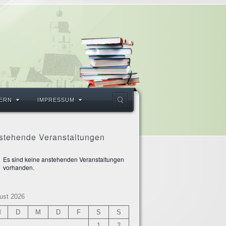
ERN
IMPRESSUM
stehende Veranstaltungen
Es sind keine anstehenden Veranstaltungen
weis
vorhanden.
ust 2026
M
D
M
D
F
S
S
1
2