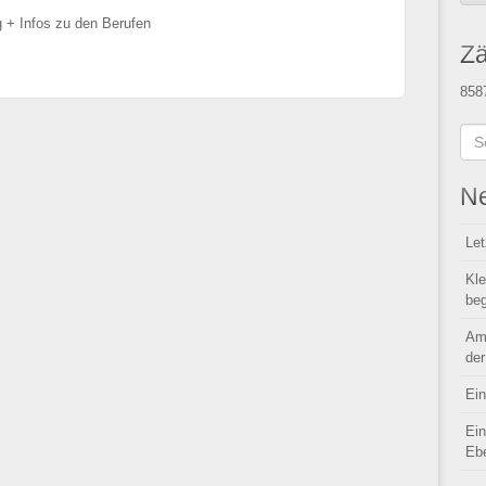
g + Infos zu den Berufen
Zä
858
Ne
Let
Kle
beg
Am
der
Ein
Ein
Ebe