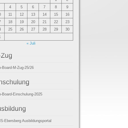
4
5
6
7
8
9
0
11
12
13
14
15
16
7
18
19
20
21
22
23
4
25
26
27
28
29
30
1
« Juli
-Zug
o-Board-M-Zug-25/26
nschulung
o-Board-Einschulung-2025
sbildung
S-Ebersberg Ausbildungsportal