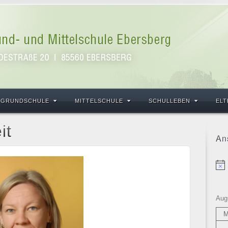
GRUNDSCHULE
MITTELSCHULE
SCHULLEBEN
ELT
it
An
Hin
Aug