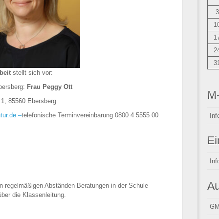
3
1
1
2
3
beit
stellt sich vor:
Ebersberg:
Frau Peggy Ott
M
. 1, 85560 Ebersberg
ur.de –
telefonische Terminvereinbarung 0800 4 5555 00
Inf
Ei
Inf
Au
in regelmäßigen Abständen Beratungen in der Schule
über die Klassenleitung.
GM