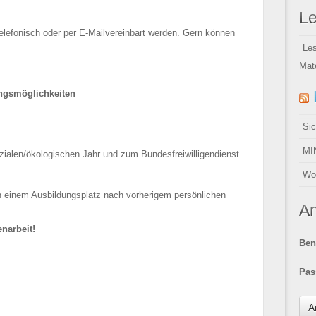
Le
 telefonisch oder per E-Mailvereinbart werden. Gern können
Le
Mate
ngsmöglichkeiten
Sic
MI
ozialen/ökologischen Jahr und zum Bundesfreiwilligendienst
Wo
h einem Ausbildungsplatz nach vorherigem persönlichen
A
narbeit!
Ben
Pas