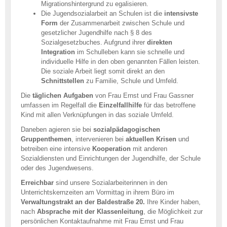
Migrationshintergrund zu egalisieren.
Die Jugendsozialarbeit an Schulen ist die
intensivste
Form
der Zusammenarbeit zwischen Schu­­le und
gesetzlicher Jugendhilfe nach § 8 des
Sozialgesetzbuches. Aufgrund ihrer
direk­ten
Integration
im Schulleben kann sie schnelle und
individuelle Hilfe in den oben ge­nann­ten Fällen leisten.
Die soziale Arbeit liegt somit direkt an den
Schnittstellen
zu Familie, Schu­le und Umfeld.
Die
täglichen Aufgaben
von Frau Ernst und Frau Gassner
umfassen im Regelfall die
Einzelfallhilfe
für das betroffene
Kind mit allen Verknüpfungen in das soziale Umfeld.
Daneben agieren sie bei
sozial­päda­gogischen
Gruppenthemen
, intervenieren bei
aktuellen Krisen
und
betreiben eine in­ten­sive
Koo­pe­ration
mit anderen
Sozialdiensten und Einrich­tungen der Jugendhilfe, der Schule
oder des Jugendwesens.
Erreichbar
sind unsere Sozialarbeiterinnen in den
Unterrichtskernzeiten am Vormittag in ihrem Büro im
Verwaltungstrakt an der Baldestraße 20.
Ihre Kinder haben,
nach
Absprache mit der Klassenleitung
, die Möglichkeit zur
persönlichen Kontaktaufnahme mit Frau Ernst und Frau