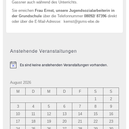
Gassner auch während des Unterrichts.
Sie erreichen
Frau Ernst, unsere Jugendsozialarbeiterin in
der Grundschule
über die Telefonnummer
08092/ 87396
direkt
oder über die E-Mail-Adresse: kernst@gsms-ebe.de
Anstehende Veranstaltungen
Es sind keine anstehenden Veranstaltungen vorhanden.
Hinweis
August 2026
M
D
M
D
F
S
S
1
2
3
4
5
6
7
8
9
10
11
12
13
14
15
16
17
18
19
20
21
22
23
24
25
26
27
28
29
30