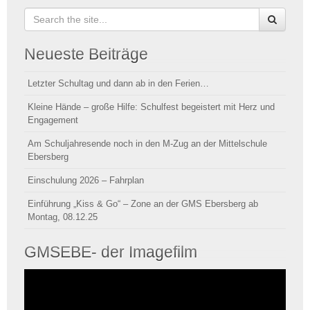
Neueste Beiträge
Letzter Schultag und dann ab in den Ferien…
Kleine Hände – große Hilfe: Schulfest begeistert mit Herz und
Engagement
Am Schuljahresende noch in den M-Zug an der Mittelschule
Ebersberg
Einschulung 2026 – Fahrplan
Einführung „Kiss & Go“ – Zone an der GMS Ebersberg ab
Montag, 08.12.25
GMSEBE- der Imagefilm
Video-
Player