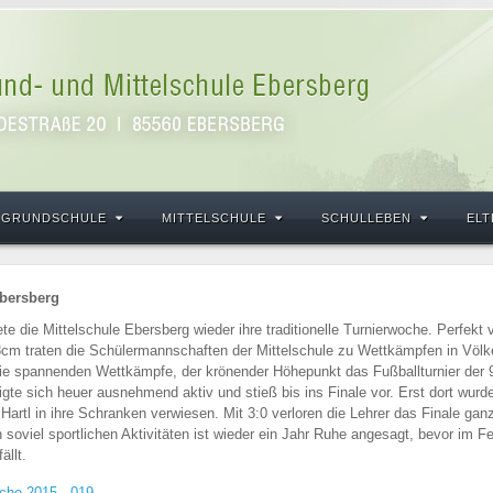
GRUNDSCHULE
MITTELSCHULE
SCHULLEBEN
ELT
Ebersberg
te die Mittelschule Ebersberg wieder ihre traditionelle Turnierwoche. Perfekt 
cm traten die Schülermannschaften der Mittelschule zu Wettkämpfen in Völker
die spannenden Wettkämpfe, der krönender Höhepunkt das Fußballturnier der 9
te sich heuer ausnehmend aktiv und stieß bis ins Finale vor. Erst dort wurd
rtl in ihre Schranken verwiesen. Mit 3:0 verloren die Lehrer das Finale ganz
oviel sportlichen Aktivitäten ist wieder ein Jahr Ruhe angesagt, bevor im Fe
ällt.