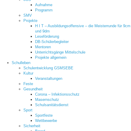
Aufnahme
Programm
SMV
Projekte
H I T – Ausbildungsoffensive – die Meisterrunde für 9cm
und 9dm
Leseförderung
DB-Schülerbegleiter
Mentoren
Unterrichtsgänge Mittelschule
Projekte allgemein
Schulleben
Schulentwicklung GSMSEBE
Kultur
Veranstaltungen
Feste
Gesundheit
Corona – Infektionsschutz
Masernschutz
Schulsanitätsdienst
Sport
Sportfeste
Wettbewerbe
Sicherheit