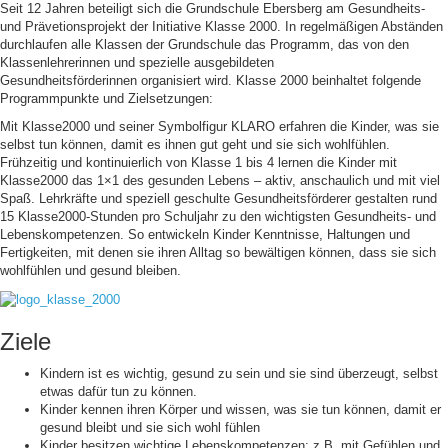
Seit 12 Jahren beteiligt sich die Grundschule Ebersberg am Gesundheits-
und Prävetionsprojekt der Initiative Klasse 2000. In regelmäßigen Abständen
durchlaufen alle Klassen der Grundschule das Programm, das von den
Klassenlehrerinnen und spezielle ausgebildeten
Gesundheitsförderinnen organisiert wird. Klasse 2000 beinhaltet folgende
Programmpunkte und Zielsetzungen:
Mit Klasse2000 und seiner Symbolfigur KLARO erfahren die Kinder, was sie
selbst tun können, damit es ihnen gut geht und sie sich wohlfühlen.
Frühzeitig und kontinuierlich von Klasse 1 bis 4 lernen die Kinder mit
Klasse2000 das 1×1 des gesunden Lebens – aktiv, anschaulich und mit viel
Spaß. Lehrkräfte und speziell geschulte Gesundheitsförderer gestalten rund
15 Klasse2000-Stunden pro Schuljahr zu den wichtigsten Gesundheits- und
Lebenskompetenzen. So entwickeln Kinder Kenntnisse, Haltungen und
Fertigkeiten, mit denen sie ihren Alltag so bewältigen können, dass sie sich
wohlfühlen und gesund bleiben.
Ziele
Kindern ist es wichtig, gesund zu sein und sie sind überzeugt, selbst
etwas dafür tun zu können.
Kinder kennen ihren Körper und wissen, was sie tun können, damit er
gesund bleibt und sie sich wohl fühlen
Kinder besitzen wichtige Lebenskompetenzen: z.B. mit Gefühlen und