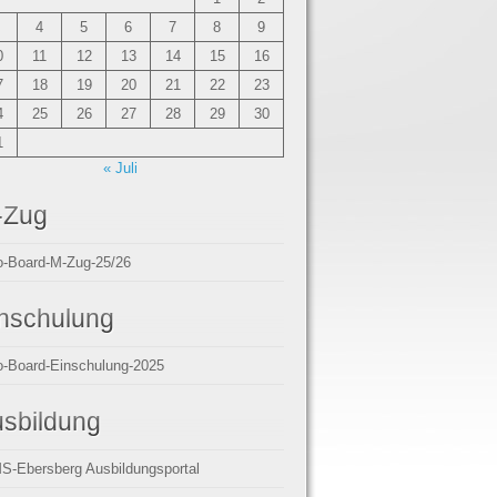
4
5
6
7
8
9
0
11
12
13
14
15
16
7
18
19
20
21
22
23
4
25
26
27
28
29
30
1
« Juli
-Zug
o-Board-M-Zug-25/26
nschulung
o-Board-Einschulung-2025
sbildung
S-Ebersberg Ausbildungsportal