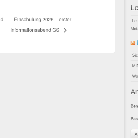
Le
d –
Einschulung 2026 – erster
Le
Informationsabend GS
Mate
Sic
MI
Wo
A
Ben
Pas