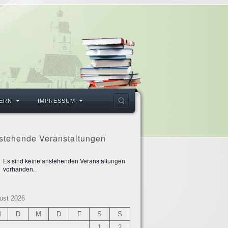
ERN
IMPRESSUM
stehende Veranstaltungen
Es sind keine anstehenden Veranstaltungen
weis
vorhanden.
ust 2026
M
D
M
D
F
S
S
1
2