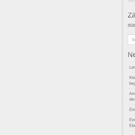
Zä
858
Ne
Let
Kle
beg
Am
der
Ein
Ein
Ebe