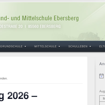
GRUNDSCHULE
MITTELSCHULE
SCHULLEBEN
ELT
An
Hin
unden.
g 2026 –
Aug