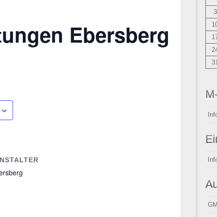
3
htungen Ebersberg
1
1
2
3
M
Inf
Ei
Inf
NSTALTER
ersberg
Au
GM