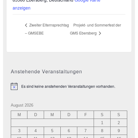
anzeigen
Zweiter Elternsprechtag
Projekt- und Sommerfest der
– GMSEBE
GMS Ebersberg
Anstehende Veranstaltungen
Es sind keine anstehenden Veranstaltungen vorhanden.
Hinweis
August 2026
M
D
M
D
F
S
S
1
2
3
4
5
6
7
8
9