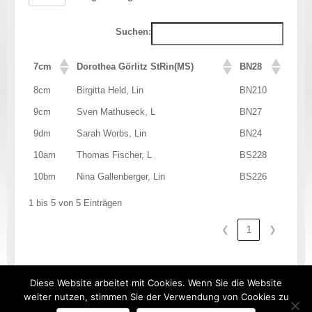
Suchen:
7cm
Dorothea Görlitz StRin(MS)
BN28
8cm
Birgitta Held, Lin
BN210
9cm
Sven Mathuseck, L
BN27
9dm
Sarah Worbs, Lin
BN24
10am
Thomas Fischer, L
BS228
10bm
Nina Gallenberger, Lin
BS226
1 bis 5 von 5 Einträgen
❮
1
❯
Diese Website arbeitet mit Cookies. Wenn Sie die Website
weiter nutzen, stimmen Sie der Verwendung von Cookies zu